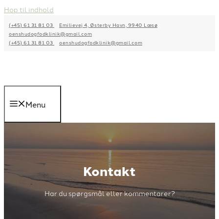
Hop til indhold
(+45) 61 31 81 03
Emilievej 4, Østerby Havn, 9940 Læsø
oenshudogfodklinik@gmail.com
(+45) 61 31 81 03
oenshudogfodklinik@gmail.com
Menu
Kontakt
Har du spørgsmål eller kommentarer?