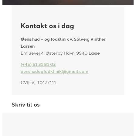
Kontakt os i dag
Øens hud – og fodklinik v. Solveig Vinther
Larsen
Emilievej 4, Østerby Havn, 9940 Læsø
(+45) 61 31 81 03
oenshudogfodklinik@gmail.com
CVR nr.: 10177111
Skriv til os