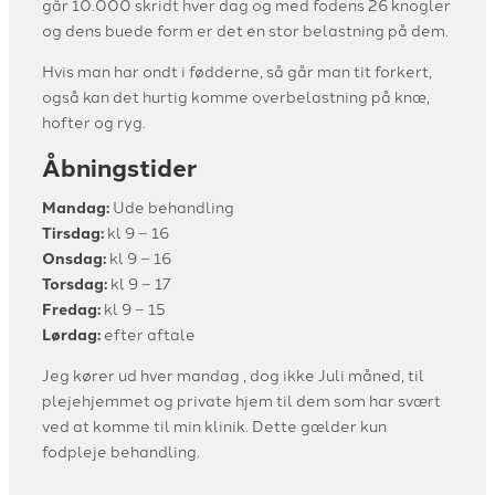
går 10.000 skridt hver dag og med fodens 26 knogler
og dens buede form er det en stor belastning på dem.
Hvis man har ondt i fødderne, så går man tit forkert,
også kan det hurtig komme overbelastning på knæ,
hofter og ryg.
Åbningstider
Mandag:
Ude behandling
Tirsdag:
kl 9 – 16
Onsdag:
kl 9 – 16
Torsdag:
kl 9 – 17
Fredag:
kl 9 – 15
Lørdag:
efter aftale
Jeg kører ud hver mandag , dog ikke Juli måned, til
plejehjemmet og private hjem til dem som har svært
ved at komme til min klinik. Dette gælder kun
fodpleje behandling.