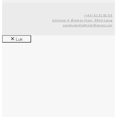
(+45) 61 31 81 03
Emilievej 4, Østerby Havn, 9940 Læsø
oenshudogfodklinik@gmail.com
Luk