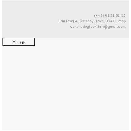
(+45) 61 31 81 03
Emilievej 4, Østerby Havn, 9940 Læsø
oenshudogfodklinik@gmail.com
Luk