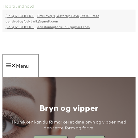
Hop til indhold
(+45) 61 31 81 03
Emilievej 4, Østerby Havn, 9940 Læsø
oenshudogfodklinik@gmail.com
(+45) 61 31 81 03
oenshudogfodklinik@gmail.com
Menu
Bryn og vipper
I klinikken kan du få markeret dine bryn og vipper med
den rette form og farve.