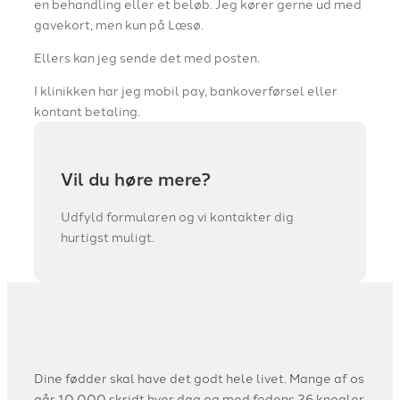
en behandling eller et beløb. Jeg kører gerne ud med
gavekort, men kun på Læsø.
Ellers kan jeg sende det med posten.
I klinikken har jeg mobil pay, bankoverførsel eller
kontant betaling.
Vil du høre mere?
Udfyld formularen og vi kontakter dig
hurtigst muligt.
Dine fødder skal have det godt hele livet. Mange af os
går 10.000 skridt hver dag og med fodens 26 knogler